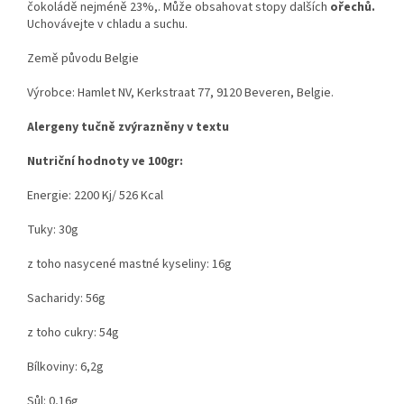
čokoládě nejméně 23%,. Může obsahovat stopy dalších
ořechů.
Uchovávejte v chladu a suchu.
Země původu Belgie
Výrobce: Hamlet NV, Kerkstraat 77, 9120 Beveren, Belgie.
Alergeny tučně zvýrazněny v textu
Nutriční hodnoty ve 100gr:
Energie: 2200 Kj/ 526 Kcal
Tuky: 30g
z toho nasycené mastné kyseliny: 16g
Sacharidy: 56g
z toho cukry: 54g
Bílkoviny: 6,2g
Sůl: 0,16g