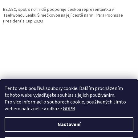
BELVEC, spol. s r.o. hrdě podporuje českou reprezentantku v
Taekwondu Lenku Šimečkovou na její cestě na WT Para Poomsae
President’s Cup 2026!
Tento web používá soubory cookie. Dalším procházením
tohoto webu vyjadřujete souhlas s jejich používáním.
Pro více informací o souborech cookie, používaných tímto
webem naleznete v odkaze
GDPR
.
Nastavení
Vytvořil Shoptet