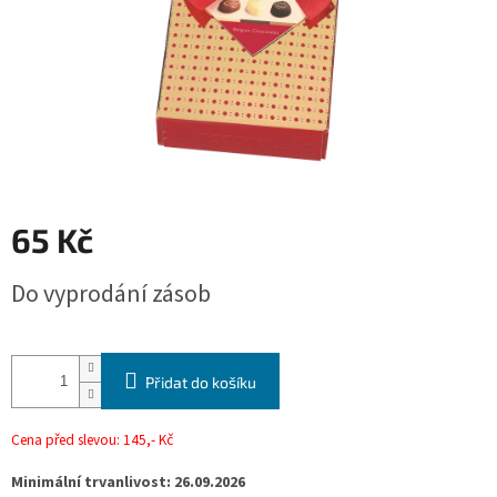
65 Kč
Měrná
Do vyprodání zásob
cena:
Přidat do košíku
Cena před slevou: 145,- Kč
Minimální trvanlivost: 26.09.2026