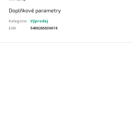
Doplňkové parametry
Kategorie
:
Výprodej
EAN
:
5400265030074
Z
á
p
a
t
í