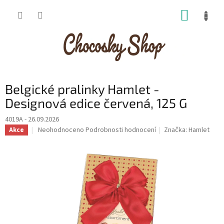
Přejít
NÁKUP
na
obsah
KOŠÍK
Belgické pralinky Hamlet -
Designová edice červená, 125 G
4019A - 26.09.2026
Průměrné
Neohodnoceno
Podrobnosti hodnocení
Značka:
Hamlet
Akce
hodnocení
produktu
je
0,0
z
5
hvězdiček.