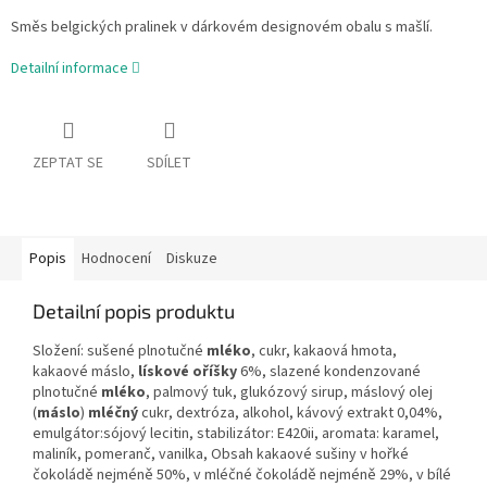
Směs belgických pralinek v dárkovém designovém obalu s mašlí.
Detailní informace
ZEPTAT SE
SDÍLET
Popis
Hodnocení
Diskuze
Detailní popis produktu
Složení: sušené plnotučné
mléko
, cukr, kakaová hmota,
kakaové máslo,
lískové oříšky
6%, slazené kondenzované
plnotučné
mléko
, palmový tuk, glukózový sirup, máslový olej
(
máslo
)
mléčný
cukr, dextróza, alkohol, kávový extrakt 0,04%,
emulgátor:sójový lecitin, stabilizátor: E420ii, aromata: karamel,
maliník, pomeranč, vanilka, Obsah kakaové sušiny v hořké
čokoládě nejméně 50%, v mléčné čokoládě nejméně 29%, v bílé