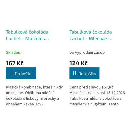
Tabulková čokoláda
Tabulková čokoláda
Cachet - Mléčná s
Cachet - Mléčná s
lískovými ořechy, 300 G
mandlemi a nugátem, 300
G
Skladem
Do vyprodání zásob
167 Kč
124 Kč
Do košíku
Do košíku
Klasická kombinace, která nikdy
Cena před slevou:167,Kč
nezklame. Oblíbená mléčná
Minimální trvanlivost 15.12.2026
čokoláda s lískovými ořechy a
Tabulková mléčná čokoláda s
obsahem kakaa 32%.
mandlemi a nugátem. Tento
Čokoládovna Cachet strávila
produkt byl vyroben v Kosher
léta zdokonalováním své
kvalitě. Bez palmového oleje.
receptury, aby...