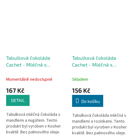
Tabulková čokoláda
Tabulková čokoláda
Cachet - Mléčná s
Cachet - Mléčná s
mandlemi a nugátem, 300
mandlemi a rozinkami,
G
300 G
Momentálně nedostupné
Skladem
167 Kč
156 Kč
DETAIL
Do košíku
Tabulková mléčná čokoláda s
Tabulková čokoláda mléčná s
mandlemi a nugátem. Tento
mandlemi a rozinkami. Tento
produkt byl vyroben v Kosher
produkt byl vyroben v Kosher
kvalitě. Bez palmového oleje.
kvalitě. Bez palmového oleje.