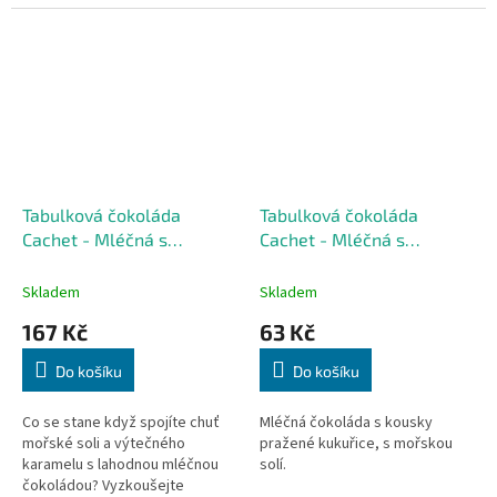
palmového oleje
Tabulková čokoláda
Tabulková čokoláda
Cachet - Mléčná s
Cachet - Mléčná s
mořskou solí a
praženou kukuřicí a
karamelem, 300 G
mořskou solí, 100 G
Skladem
Skladem
167 Kč
63 Kč
Do košíku
Do košíku
Co se stane když spojíte chuť
Mléčná čokoláda s kousky
mořské soli a výtečného
pražené kukuřice, s mořskou
karamelu s lahodnou mléčnou
solí.
čokoládou? Vyzkoušejte