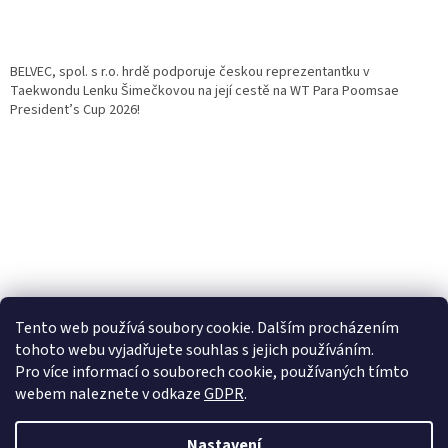
BELVEC, spol. s r.o. hrdě podporuje českou reprezentantku v
Taekwondu Lenku Šimečkovou na její cestě na WT Para Poomsae
President’s Cup 2026!
Tento web používá soubory cookie. Dalším procházením
tohoto webu vyjadřujete souhlas s jejich používáním.
Pro více informací o souborech cookie, používaných tímto
webem naleznete v odkaze
GDPR
.
Nastavení