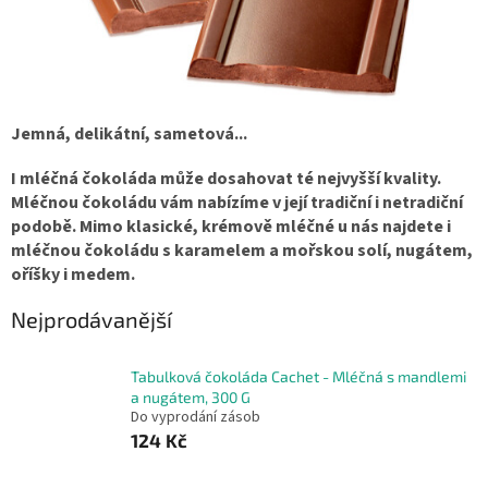
Jemná, delikátní, sametová...
I mléčná čokoláda může dosahovat té nejvyšší kvality.
Mléčnou čokoládu vám nabízíme v její tradiční i netradiční
podobě. Mimo klasické, krémově mléčné u nás najdete i
mléčnou čokoládu s karamelem a mořskou solí, nugátem,
oříšky i medem.
Nejprodávanější
Tabulková čokoláda Cachet - Mléčná s mandlemi
a nugátem, 300 G
Do vyprodání zásob
124 Kč