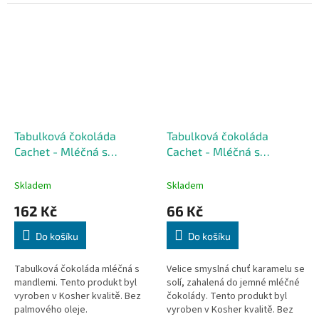
Tabulková čokoláda
Tabulková čokoláda
Cachet - Mléčná s
Cachet - Mléčná s
mandlemi, 300 G
mořskou solí a
karamelem, 100 G
Skladem
Skladem
162 Kč
66 Kč
Do košíku
Do košíku
Tabulková čokoláda mléčná s
Velice smyslná chuť karamelu se
mandlemi. Tento produkt byl
solí, zahalená do jemné mléčné
vyroben v Kosher kvalitě. Bez
čokolády. Tento produkt byl
palmového oleje.
vyroben v Kosher kvalitě. Bez