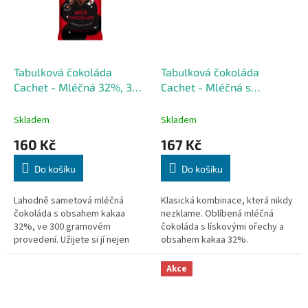
Tabulková čokoláda
Tabulková čokoláda
Cachet - Mléčná 32%, 300
Cachet - Mléčná s
G
lískovými ořechy, 300 G
Skladem
Skladem
160 Kč
167 Kč
Do košíku
Do košíku
Lahodně sametová mléčná
Klasická kombinace, která nikdy
čokoláda s obsahem kakaa
nezklame. Oblíbená mléčná
32%, ve 300 gramovém
čokoláda s lískovými ořechy a
provedení. Užijete si jí nejen
obsahem kakaa 32%.
jako sladkou odměnu, ale i při
Čokoládovna Cachet strávila
pečení sladkých dobrot ve vaší
léta zdokonalováním své
Akce
kuchyni....
receptury, aby...