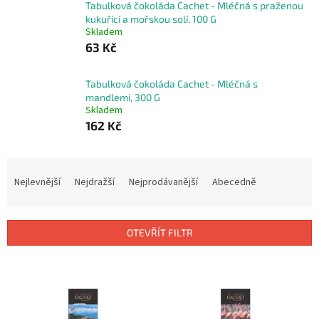
Tabulková čokoláda Cachet - Mléčná s praženou
kukuřicí a mořskou solí, 100 G
Skladem
63 Kč
Tabulková čokoláda Cachet - Mléčná s
mandlemi, 300 G
Skladem
162 Kč
Ř
a
Nejlevnější
Nejdražší
Nejprodávanější
Abecedně
z
e
n
OTEVŘÍT FILTR
í
p
V
r
ý
o
p
d
i