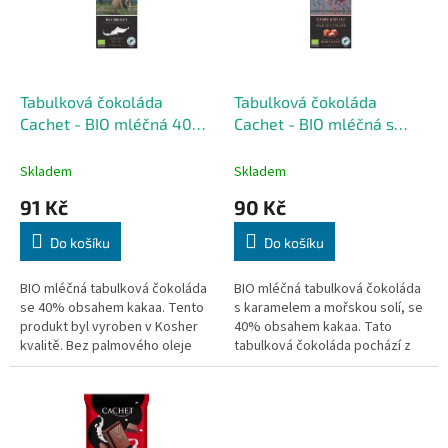
u
s
k
p
t
r
ů
o
d
Tabulková čokoláda
Tabulková čokoláda
u
Cachet - BIO mléčná 40%,
Cachet - BIO mléčná s
k
90 G
karamelem a mořskou
t
solí, 90 G
Skladem
Skladem
ů
91 Kč
90 Kč
Do košíku
Do košíku
BIO mléčná tabulková čokoláda
BIO mléčná tabulková čokoláda
se 40% obsahem kakaa. Tento
s karamelem a mořskou solí, se
produkt byl vyroben v Kosher
40% obsahem kakaa. Tato
kvalitě. Bez palmového oleje
tabulková čokoláda pochází z
exkluzivní řady Tanzania
ORGANIC. Ve stínu hory
Kilimandžáro,...