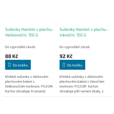
Sušenky Hamlet v plechu-
Sušenky Hamlet v plechu -
Velikonoční, 150 G
Vánoční, 150 G
Do vyprodání zásob
Do vyprodání zásob
88 Kč
92 Kč
Do košíku
Do košíku
Křehké sušenky v dárkovém
Křehké sušenky v dárkovém
plechovém balení s
plechovém balení s Vánočním
Velikonočním motivem. POZOR!
motivem. POZOR! Karton
Karton obsahuje 4 varianty
obsahuje pět variant obalu, z
obalu, z tohoto důvodu není
tohoto důvodu není možné
možné preferovat konkrétní.
preferovat konkrétní.