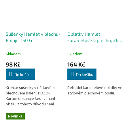
Sušenky Hamlet v plechu-
Oplatky Hamlet
Emoji , 150 G
karamelové v plechu, 260
G
Skladem
Skladem
98 Kč
164 Kč
Do košíku
Do košíku
Křehké sušenky v dárkovém
Delikátní karamelové oplatky ve
plechovém balení. POZOR!
stylovém plechovém obalu.
Karton obsahuje šest variant
obalu, z tohoto důvodu není
možné preferovat konkrétní.
Novinka