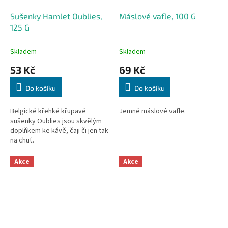
Sušenky Hamlet Oublies,
Máslové vafle, 100 G
125 G
Skladem
Skladem
53 Kč
69 Kč
Do košíku
Do košíku
Belgické křehké křupavé
Jemné máslové vafle.
sušenky Oublies jsou skvělým
doplňkem ke kávě, čaji či jen tak
na chuť.
Akce
Akce