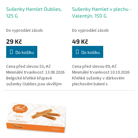
o
d
Sušenky Hamlet Oublies,
Sušenky Hamlet v plechu -
u
125 G
Valentýn, 150 G
k
t
Do vyprodání zásob
Do vyprodání zásob
ů
29 Kč
49 Kč
Do košíku
Do košíku
Cena před slevou 53,-Kč
Cena před slevou 89,-Kč
Minimální trvanlivost 13.08.2026
Minimální trvanlivost 10.10.2026
Belgické křehké křupavé
Křehké sušenky v dárkovém
sušenky Oublies jsou skvělým
plechovém balení s
doplňkem ke kávě, čaji či jen tak
Valentýnským motivem.
na chuť.
POZOR! Karton obsahuje čtyři
varianty obalu,...