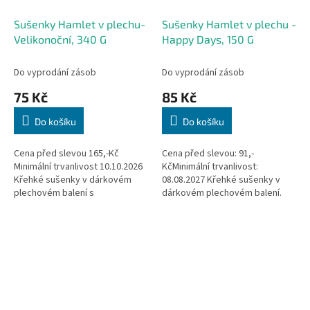
Sušenky Hamlet v plechu-
Sušenky Hamlet v plechu -
Velikonoční, 340 G
Happy Days, 150 G
Do vyprodání zásob
Do vyprodání zásob
75 Kč
85 Kč
Do košíku
Do košíku
Cena před slevou 165,-Kč
Cena před slevou: 91,-
Minimální trvanlivost 10.10.2026
KčMinimální trvanlivost:
Křehké sušenky v dárkovém
08.08.2027 Křehké sušenky v
plechovém balení s
dárkovém plechovém balení.
Velikonočním motivem. POZOR!
POZOR! Karton obsahuje šest
Karton obsahuje čtyři varianty...
variant obalu, z tohoto důvodu
není...