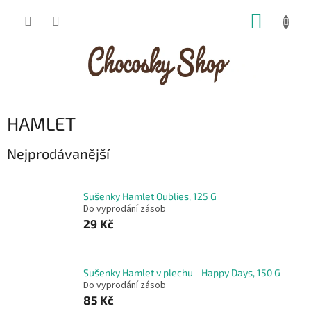
Přejít
NÁKUP
na
obsah
KOŠÍK
HAMLET
Nejprodávanější
Sušenky Hamlet Oublies, 125 G
Do vyprodání zásob
29 Kč
Sušenky Hamlet v plechu - Happy Days, 150 G
Do vyprodání zásob
85 Kč