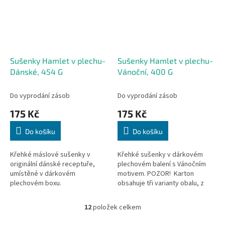
Sušenky Hamlet v plechu-
Sušenky Hamlet v plechu-
Dánské, 454 G
Vánoční, 400 G
Do vyprodání zásob
Do vyprodání zásob
175 Kč
175 Kč
Do košíku
Do košíku
Křehké máslové sušenky v
Křehké sušenky v dárkovém
originální dánské receptuře,
plechovém balení s Vánočním
umístěné v dárkovém
motivem. POZOR! Karton
plechovém boxu.
obsahuje tři varianty obalu, z
tohoto důvodu není možné
preferovat konkrétní.
12
položek celkem
O
v