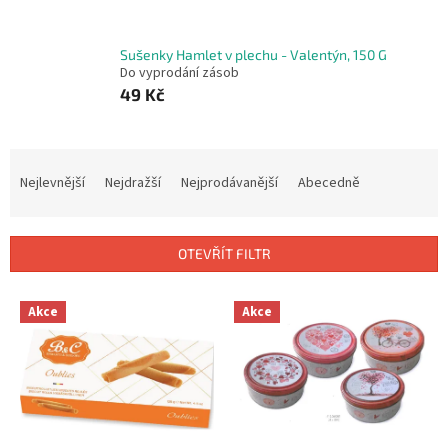
Sušenky Hamlet v plechu - Valentýn, 150 G
Do vyprodání zásob
49 Kč
Ř
a
Nejlevnější
Nejdražší
Nejprodávanější
Abecedně
z
e
n
OTEVŘÍT FILTR
í
p
V
r
Akce
Akce
ý
o
p
d
i
u
s
k
p
t
r
ů