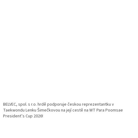
BELVEC, spol. s r.o. hrdě podporuje českou reprezentantku v
Taekwondu Lenku Šimečkovou na její cestě na WT Para Poomsae
President’s Cup 2026!