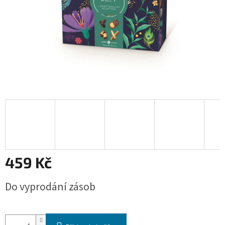
459 Kč
Měrná
Do vyprodání zásob
cena: