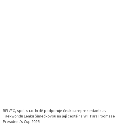
BELVEC, spol. s r.o. hrdě podporuje českou reprezentantku v
Taekwondu Lenku Šimečkovou na její cestě na WT Para Poomsae
President’s Cup 2026!