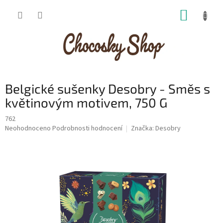
Přejít
NÁKUP
na
obsah
KOŠÍK
Belgické sušenky Desobry - Směs s
květinovým motivem, 750 G
762
Průměrné
Neohodnoceno
Podrobnosti hodnocení
Značka:
Desobry
hodnocení
produktu
je
0,0
z
5
hvězdiček.