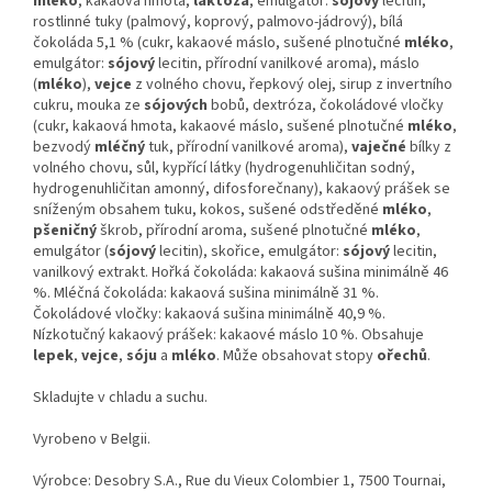
mléko
, kakaová hmota,
laktóza
, emulgátor:
sójový
lecitin,
rostlinné tuky (palmový, koprový, palmovo-jádrový), bílá
čokoláda 5,1 % (cukr, kakaové máslo, sušené plnotučné
mléko
,
emulgátor:
sójový
lecitin, přírodní vanilkové aroma), máslo
(
mléko
),
vejce
z volného chovu, řepkový olej, sirup z invertního
cukru, mouka ze
sójových
bobů, dextróza, čokoládové vločky
(cukr, kakaová hmota, kakaové máslo, sušené plnotučné
mléko
,
bezvodý
mléčný
tuk, přírodní vanilkové aroma),
vaječné
bílky z
volného chovu, sůl, kypřící látky (hydrogenuhličitan sodný,
hydrogenuhličitan amonný, difosforečnany), kakaový prášek se
sníženým obsahem tuku, kokos, sušené odstředěné
mléko
,
pšeničný
škrob, přírodní aroma, sušené plnotučné
mléko
,
emulgátor (
sójový
lecitin), skořice, emulgátor:
sójový
lecitin,
vanilkový extrakt. Hořká čokoláda: kakaová sušina minimálně 46
%. Mléčná čokoláda: kakaová sušina minimálně 31 %.
Čokoládové vločky: kakaová sušina minimálně 40,9 %.
Nízkotučný kakaový prášek: kakaové máslo 10 %. Obsahuje
lepek
,
vejce
,
sóju
a
mléko
. Může obsahovat stopy
ořechů
.
Skladujte v chladu a suchu.
Vyrobeno v Belgii.
Výrobce: Desobry S.A., Rue du Vieux Colombier 1, 7500 Tournai,