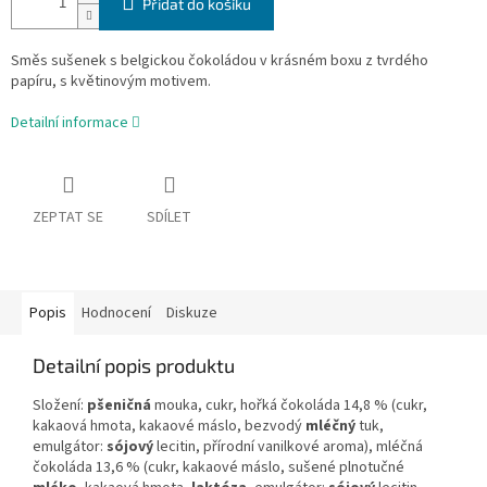
Přidat do košíku
Směs sušenek s belgickou čokoládou v krásném boxu z tvrdého
papíru, s květinovým motivem.
Detailní informace
ZEPTAT SE
SDÍLET
Popis
Hodnocení
Diskuze
Detailní popis produktu
Složení:
pšeničná
mouka, cukr, hořká čokoláda 14,8 % (cukr,
kakaová hmota, kakaové máslo, bezvodý
mléčný
tuk,
emulgátor:
sójový
lecitin, přírodní vanilkové aroma), mléčná
čokoláda 13,6 % (cukr, kakaové máslo, sušené plnotučné