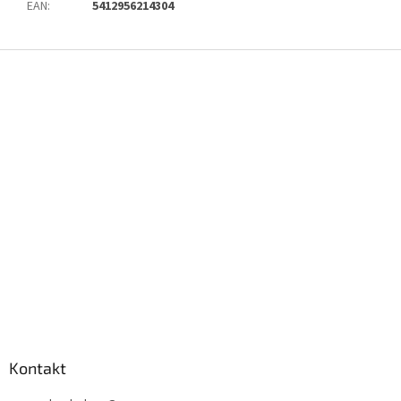
EAN
:
5412956214304
Z
á
p
a
t
í
Kontakt