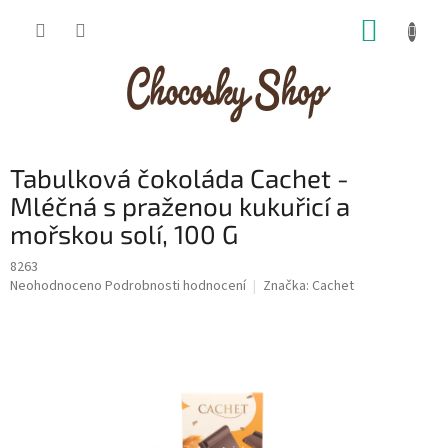
Přejít
NÁKUP
na
obsah
KOŠÍK
Tabulková čokoláda Cachet -
Mléčná s praženou kukuřicí a
mořskou solí, 100 G
8263
Průměrné
Neohodnoceno
Podrobnosti hodnocení
Značka:
Cachet
hodnocení
produktu
je
0,0
z
5
hvězdiček.