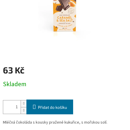
63 Kč
Měrná
Skladem
cena:
Přidat do košíku
Mléčná čokoláda s kousky pražené kukuřice, s mořskou solí.