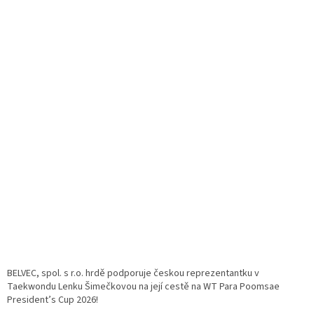
BELVEC, spol. s r.o. hrdě podporuje českou reprezentantku v
Taekwondu Lenku Šimečkovou na její cestě na WT Para Poomsae
President’s Cup 2026!