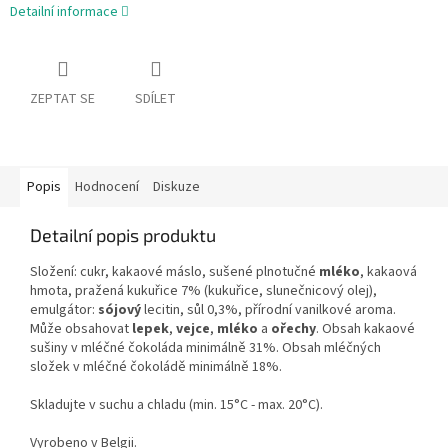
Detailní informace
ZEPTAT SE
SDÍLET
Popis
Hodnocení
Diskuze
Detailní popis produktu
Složení: cukr, kakaové máslo, sušené plnotučné
mléko
, kakaová
hmota, pražená kukuřice 7% (kukuřice, slunečnicový olej),
emulgátor:
sójový
lecitin, sůl 0,3%, přírodní vanilkové aroma.
Může obsahovat
lepek
,
vejce
,
mléko
a
ořechy
. Obsah kakaové
sušiny v mléčné čokoláda minimálně 31%. Obsah mléčných
složek v mléčné čokoládě minimálně 18%.
Skladujte v suchu a chladu (min. 15°C - max. 20°C).
Vyrobeno v Belgii.