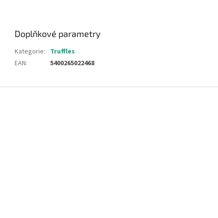
Doplňkové parametry
Kategorie
:
Truffles
EAN
:
5400265022468
Z
á
p
a
t
í