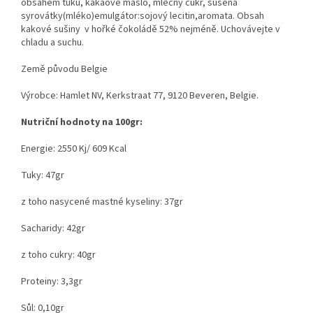
obsahem tuku, kakaové máslo, mléčný cukr, sušená
syrovátky(mléko)emulgátor:sojový lecitin,aromata. Obsah
kakové sušiny v hořké čokoládě 52% nejméně. Uchovávejte v
chladu a suchu.
Země původu Belgie
Výrobce: Hamlet NV, Kerkstraat 77, 9120 Beveren, Belgie.
Nutriční hodnoty na 100gr:
Energie: 2550 Kj/ 609 Kcal
Tuky: 47gr
z toho nasycené mastné kyseliny: 37gr
Sacharidy: 42gr
z toho cukry: 40gr
Proteiny: 3,3gr
Sůl: 0,10gr