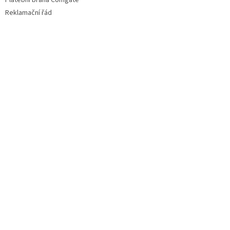
Platební brána Comgate
Reklamační řád