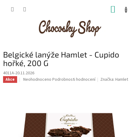
Přejít
NÁKUP
na
obsah
KOŠÍK
Belgické lanýže Hamlet - Cupido
hořké, 200 G
4011A-20.11.2026
Průměrné
Neohodnoceno
Podrobnosti hodnocení
Značka:
Hamlet
Akce
hodnocení
produktu
je
0,0
z
5
hvězdiček.