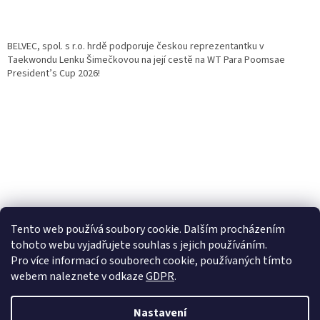
BELVEC, spol. s r.o. hrdě podporuje českou reprezentantku v
Taekwondu Lenku Šimečkovou na její cestě na WT Para Poomsae
President’s Cup 2026!
Tento web používá soubory cookie. Dalším procházením
tohoto webu vyjadřujete souhlas s jejich používáním.
Pro více informací o souborech cookie, používaných tímto
webem naleznete v odkaze
GDPR
.
Nastavení
Vytvořil Shoptet