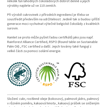
několik tun lahodných čokoládových dobrot denně a jejich
výrobky najdete už ve 110 zemích.
Při výrobě cukrovinek z přírodních ingrediencí je třeba se
soustředit především na udržitelnost. Jedině tak si budou i příští
generace moci vychutnat výtečné belgické čokolády z kvalitních
surovin.
Hamlet se proto může pyšnit řadou certifkátů jako jsou např.
Rainforest Alliance Certified, RSPO (Round table on Sustainable
Palm Oil) , FSC certified a další. Jejich továrny také fungují z
velké části za pomoci solární energie.
Složení: cukr, rostlinné oleje (kokosový, palmové jádro, palmový
v různém poměru, kakaová hmota , kakaový prášek se sníženým