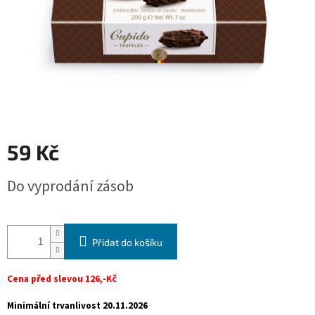
59 Kč
Měrná
Do vyprodání zásob
cena:
Přidat do košíku
Cena před slevou 126,-Kč
Minimální trvanlivost 20.11.2026