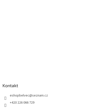
Z
á
p
a
t
í
Kontakt
eshopbelvec
@
seznam.cz
+420 226 066 729