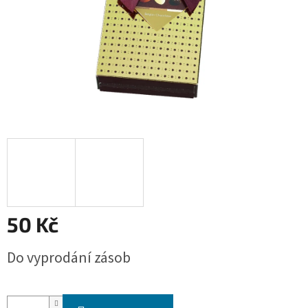
50 Kč
Měrná
Do vyprodání zásob
cena: