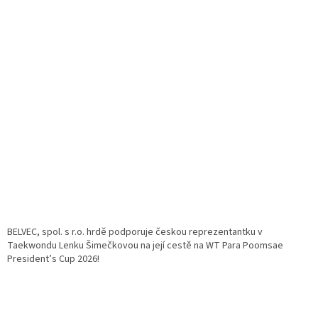
BELVEC, spol. s r.o. hrdě podporuje českou reprezentantku v
Taekwondu Lenku Šimečkovou na její cestě na WT Para Poomsae
President’s Cup 2026!