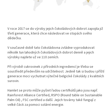
V roce 2017 se do výroby jejich čokoládových dobrot zapojila již
třetí generace, která chce následovat ve stopách svého
dědečka.
V současné době tato čokoládovna zvládne vyprodukovat
několik tun lahodných čokoládových dobrot denně a jejich
výrobky najdete už ve 110 zemích.
Při výrobě cukrovinek z přírodních ingrediencí je třeba se
soustředit především na udržitelnost. Jedině tak si budou i příští
generace moci vychutnat výtečné belgické čokolády z kvalitních
surovin.
Hamlet se proto může pyšnit řadou certifkátů jako jsou např.
Rainforest Alliance Certified, RSPO (Round table on Sustainable
Palm Oil) , FSC certified a další. Jejich továrny také fungují z
velké části za pomoci solární energie.