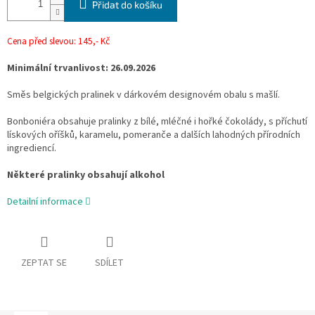
Přidat do košíku
Cena před slevou: 145,- Kč
Minimální trvanlivost: 26.09.2026
Směs belgických pralinek v dárkovém designovém obalu s mašlí.
Bonboniéra obsahuje pralinky z bílé, mléčné i hořké čokolády, s příchutí
lískových oříšků, karamelu, pomeranče a dalších lahodných přírodních
ingrediencí.
Některé pralinky obsahují alkohol
Detailní informace
ZEPTAT SE
SDÍLET