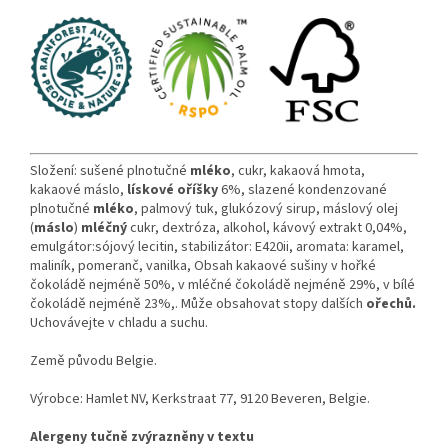
Složení: sušené plnotučné
mléko
, cukr, kakaová hmota,
kakaové máslo,
lískové oříšky
6%, slazené kondenzované
plnotučné
mléko
, palmový tuk, glukózový sirup, máslový olej
(
máslo
)
mléčný
cukr, dextróza, alkohol, kávový extrakt 0,04%,
emulgátor:sójový lecitin, stabilizátor: E420ii, aromata: karamel,
maliník, pomeranč, vanilka, Obsah kakaové sušiny v hořké
čokoládě nejméně 50%, v mléčné čokoládě nejméně 29%, v bílé
čokoládě nejméně 23%,. Může obsahovat stopy dalších
ořechů.
Uchovávejte v chladu a suchu.
Země původu Belgie.
Výrobce: Hamlet NV, Kerkstraat 77, 9120 Beveren, Belgie.
Alergeny tučně zvýrazněny v textu