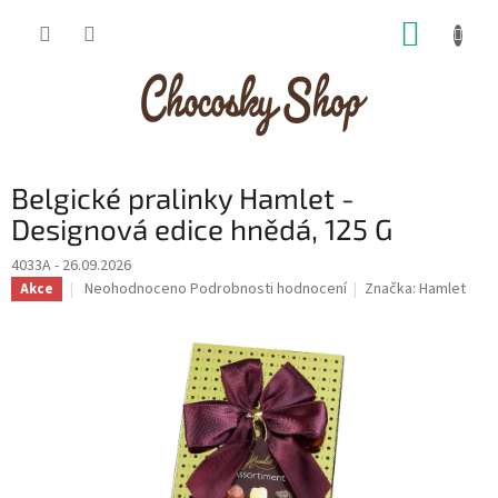
Přejít
NÁKUP
na
obsah
KOŠÍK
Belgické pralinky Hamlet -
Designová edice hnědá, 125 G
4033A - 26.09.2026
Průměrné
Neohodnoceno
Podrobnosti hodnocení
Značka:
Hamlet
Akce
hodnocení
produktu
je
0,0
z
5
hvězdiček.