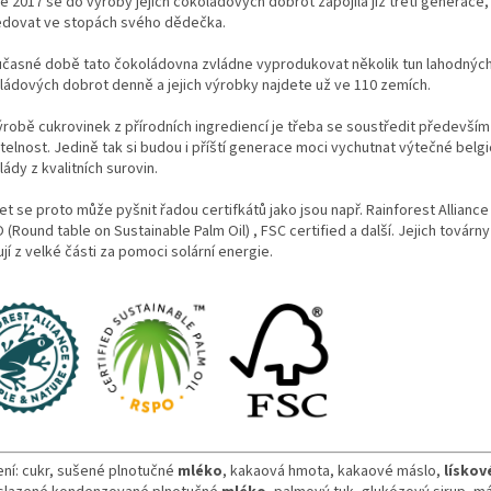
e 2017 se do výroby jejich čokoládových dobrot zapojila již třetí generace,
edovat ve stopách svého dědečka.
učasné době tato čokoládovna zvládne vyprodukovat několik tun lahodnýc
ládových dobrot denně a jejich výrobky najdete už ve 110 zemích.
výrobě cukrovinek z přírodních ingrediencí je třeba se soustředit především
telnost. Jedině tak si budou i příští generace moci vychutnat výtečné belg
ády z kvalitních surovin.
t se proto může pyšnit řadou certifkátů jako jsou např. Rainforest Alliance 
(Round table on Sustainable Palm Oil) , FSC certified a další. Jejich továrny
jí z velké části za pomoci solární energie.
ení: cukr, sušené plnotučné
mléko
, kakaová hmota, kakaové máslo,
lískov