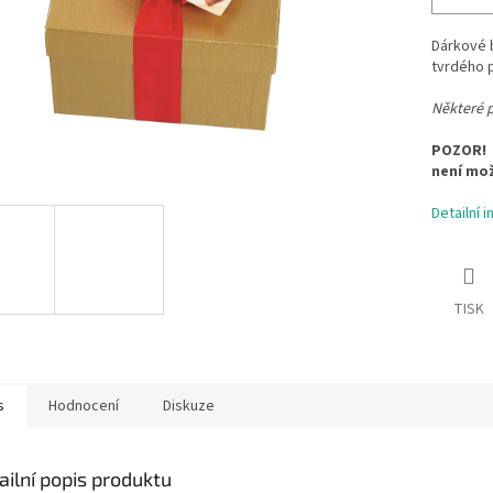
Dárkové b
tvrdého p
Některé p
POZOR! 
není mož
Detailní 
TISK
s
Hodnocení
Diskuze
ailní popis produktu