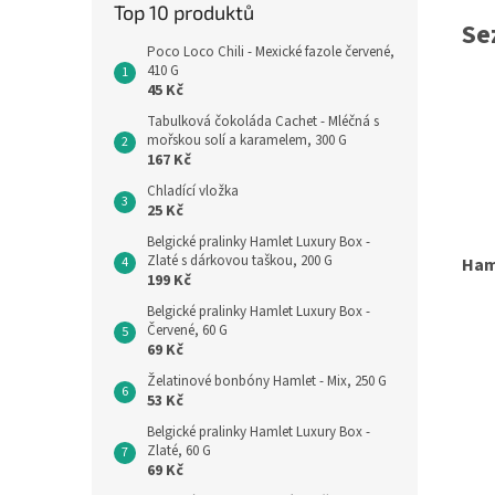
Top 10 produktů
Se
Poco Loco Chili - Mexické fazole červené,
410 G
45 Kč
Tabulková čokoláda Cachet - Mléčná s
mořskou solí a karamelem, 300 G
167 Kč
Chladící vložka
25 Kč
Belgické pralinky Hamlet Luxury Box -
Zlaté s dárkovou taškou, 200 G
Ham
199 Kč
Belgické pralinky Hamlet Luxury Box -
Červené, 60 G
69 Kč
Želatinové bonbóny Hamlet - Mix, 250 G
53 Kč
Belgické pralinky Hamlet Luxury Box -
Zlaté, 60 G
69 Kč