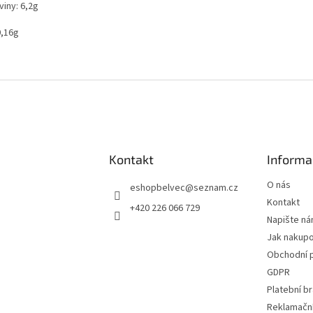
viny: 6,2g
0,16g
Kontakt
Informa
O nás
eshopbelvec
@
seznam.cz
Kontakt
+420 226 066 729
Napište n
Jak nakup
Obchodní 
GDPR
Platební b
Reklamační