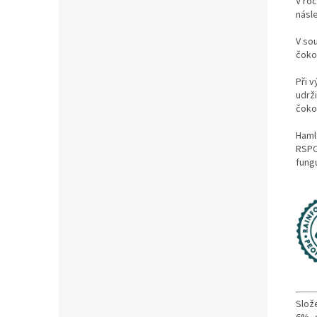
V roc
násl
V so
čoko
Při 
udrži
čokol
Hamle
RSPO 
fungu
Slož