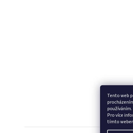
Tento web po
procházením 
používáním.
Pro více inf
tímto webem