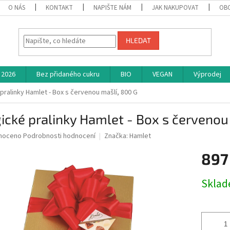
O NÁS
KONTAKT
NAPIŠTE NÁM
JAK NAKUPOVAT
OB
HLEDAT
 2026
Bez přidaného cukru
BIO
VEGAN
Výprodej
pralinky Hamlet - Box s červenou mašlí, 800 G
ické pralinky Hamlet - Box s červenou
né
noceno
Podrobnosti hodnocení
Značka:
Hamlet
ní
897
u
Měrná
Skla
cena:
ek.