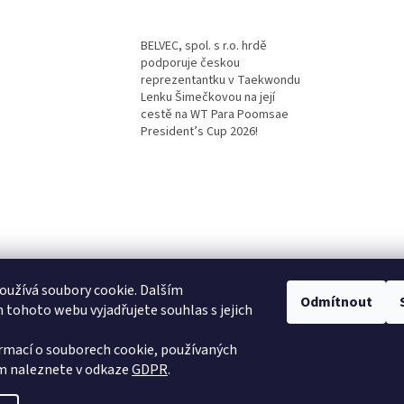
BELVEC, spol. s r.o. hrdě
podporuje českou
reprezentantku v Taekwondu
Lenku Šimečkovou na její
cestě na WT Para Poomsae
President’s Cup 2026!
užívá soubory cookie. Dalším
Odmítnout
tohoto webu vyjadřujete souhlas s jejich
ormací o souborech cookie, používaných
 naleznete v odkaze
GDPR
.