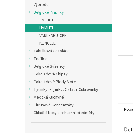
n
Výprodej
e
Belgické Pralinky
l
CACHET
HAMLET
VANDENBULCKE
KLINGELE
Tabulková Čokoláda
Truffles
Belgické Sušenky
Čokoládové Chipsy
Čokoládové Plody Moře
Tyčinky, Figurky, Ostatní Cukrovinky
Mexická Kuchyně
Citrusové Koncentráty
Popi
Chladící boxy a reklamní předměty
Det