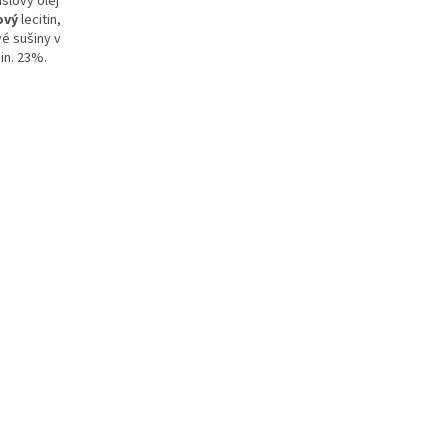
slový olej
ový
lecitin,
vé sušiny v
in. 23%.