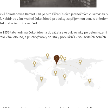
ická čokoládovna Hamlet usiluje o rozšíření svých jedinečných cukrovinek 
ě. Nabídnou vám kvalitní čokoládové produkty za příjemnou cenu s ohlede
telnost a životní prostředí.
ce 1956 tato rodinná čokoládovna dovážela své cukrovinky po celém území 
alo však dlouho, a jejich výrobky se staly populární i v sousedních zemích.