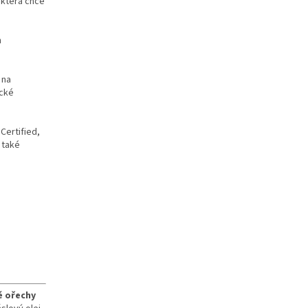
 která chce
h
 na
ické
Certified,
 také
é ořechy