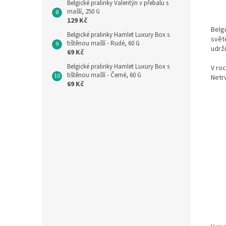
Belgické pralinky Valentýn v přebalu s
mašlí, 250 G
129 Kč
Belg
Belgické pralinky Hamlet Luxury Box s
svět
tištěnou mašlí - Rudé, 60 G
udrži
69 Kč
Belgické pralinky Hamlet Luxury Box s
V ro
tištěnou mašlí - Černé, 60 G
Netrv
69 Kč