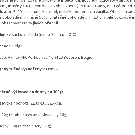
slazené kondenzované plnotučné
mléko
, palmový tuk, glukózový sirup, má
ko
),
mléčný
cukr, dextróza, alkohol, kávový extrakt 0,04%, emulgátor:
sój
lizátor: E420ii, aromata: karamel, maliník, pomeranč a vanilka. Obsah kakao
é čokoládě minimálně 50%, v
mléčné
čokoládě min. 29%, v bílé čokoládě m
 obsahovat stopy jiných
ořechů
.
ujte v suchu a chladu (min. 5°C - max. 20°C).
eno v Belgii.
bce: Hamlet NV, Kerkstraat 77, 9120 Beveren, Belgie.
geny tučně vyznačeny v textu.
ěrné výživové hodnoty na 100g:
getická hodnota: 2200 kJ / 526 kcal
: 30g (z toho nasyc.mast.kyseliny 16g)
ridy: 56g (z toho cukry 54 g)