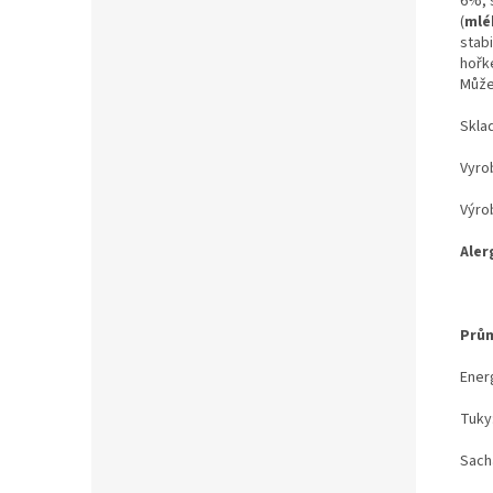
6%, 
(
mlé
stabi
hořk
Může
Sklad
Vyrob
Výro
Aler
Prům
Ener
Tuky
Sacha