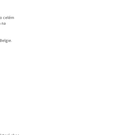
po celém
m na
Belgie.