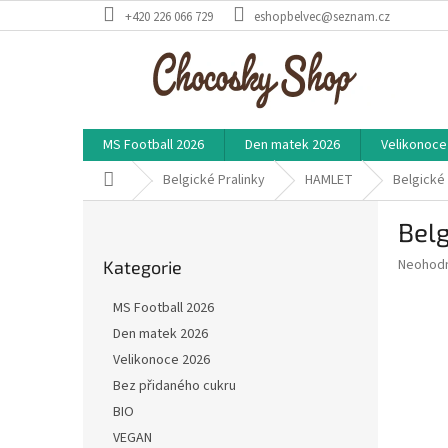
Přejít
+420 226 066 729
eshopbelvec@seznam.cz
na
obsah
MS Football 2026
Den matek 2026
Velikonoce
Domů
Belgické Pralinky
HAMLET
Belgické 
P
Belg
o
Přeskočit
s
Průměr
Neohod
Kategorie
kategorie
t
hodnoce
r
produkt
MS Football 2026
a
je
Den matek 2026
0,0
n
z
Velikonoce 2026
n
5
í
Bez přidaného cukru
hvězdič
p
BIO
a
VEGAN