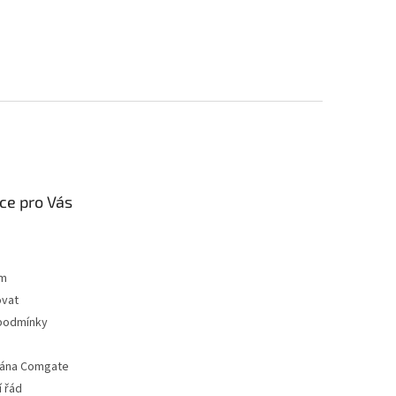
ce pro Vás
ám
ovat
podmínky
rána Comgate
 řád