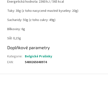
Energetická hodnota: 2360 kJ / 565 kcal
Tuky: 38g (z toho nasycené mastné kyseliny: 20g)
Sacharidy: 50g (z toho cukry: 49g)
Bílkoviny: 6g
Sůl: 0,15g
Doplňkové parametry
Kategorie
:
Belgické Pralinky
EAN
:
5400265040974
Z
á
p
a
t
í