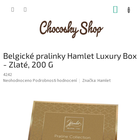
Přejít
NÁKUP
na
obsah
KOŠÍK
Belgické pralinky Hamlet Luxury Box
- Zlaté, 200 G
4242
Průměrné
Neohodnoceno
Podrobnosti hodnocení
Značka:
Hamlet
hodnocení
produktu
je
0,0
z
5
hvězdiček.