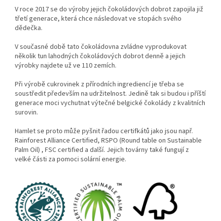
V roce 2017 se do výroby jejich čokoládových dobrot zapojila již
třetí generace, která chce následovat ve stopách svého
dědečka.
V současné době tato čokoládovna zvládne vyprodukovat
několik tun lahodných čokoládových dobrot denně a jejich
výrobky najdete už ve 110 zemích.
Při výrobě cukrovinek z přírodních ingrediencí je třeba se
soustředit především na udržitelnost. Jedině tak si budou i příští
generace moci vychutnat výtečné belgické čokolády z kvalitních
surovin.
Hamlet se proto může pyšnit řadou certifkátů jako jsou např.
Rainforest Alliance Certified, RSPO (Round table on Sustainable
Palm Oil) , FSC certified a další. Jejich továrny také fungují z
velké části za pomoci solární energie.