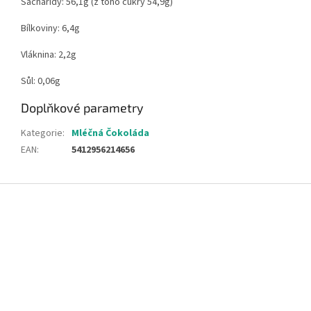
Sacharidy: 56,1g (z toho cukry 54,9g)
Bílkoviny: 6,4g
Vláknina: 2,2g
Sůl: 0,06g
Doplňkové parametry
Kategorie
:
Mléčná Čokoláda
EAN
:
5412956214656
Z
á
p
a
t
í