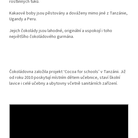
rostlinných tuků.
Kakaové boby jsou pěstovány a dováženy mimo jiné z Tanzánie,
Ugandy a Peru.
Jejich čokolády jsou lahodné, originální a uspokojí i toho
největšího čokoládového gurmána.
Čokoládovna založila projekt ‘Cocoa for schools’ v Tanzánii. Již
od roku 2010 poskytují místním dětem učebnice, staví školní
lavice i celé učebny a ubytovny včetně sanitárních zařízení.