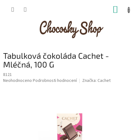
Přejít
NÁKUP
na
obsah
KOŠÍK
Tabulková čokoláda Cachet -
Mléčná, 100 G
8121
Průměrné
Neohodnoceno
Podrobnosti hodnocení
Značka:
Cachet
hodnocení
produktu
je
0,0
z
5
hvězdiček.