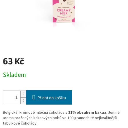
63 Kč
Měrná
Skladem
cena:
Přidat do košíku
Belgická, krémově mléčná čokoláda s
31% obsahem kakaa
. Jemné
aroma pražených kakaových bobů ve 100 gramech té nejkvalitnější
tabulkové čokolády.