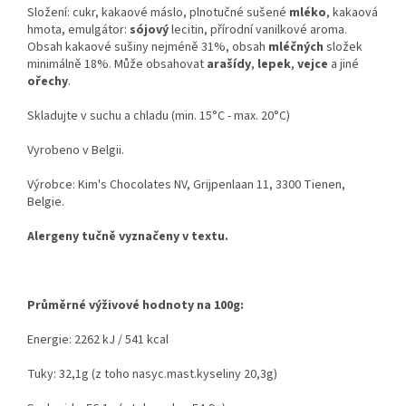
Složení: cukr, kakaové máslo, plnotučné sušené
mléko
, kakaová
hmota, emulgátor:
sójový
lecitin, přírodní vanilkové aroma.
Obsah kakaové sušiny nejméně 31%, obsah
mléčných
složek
minimálně 18%. Může obsahovat
arašídy
,
lepek
,
vejce
a jiné
ořechy
.
Skladujte v suchu a chladu (min. 15°C - max. 20°C)
Vyrobeno v Belgii.
Výrobce: Kim's Chocolates NV, Grijpenlaan 11, 3300 Tienen,
Belgie.
Alergeny tučně vyznačeny v textu.
Průměrné výživové hodnoty na 100g:
Energie: 2262 kJ / 541 kcal
Tuky: 32,1g (z toho nasyc.mast.kyseliny 20,3g)