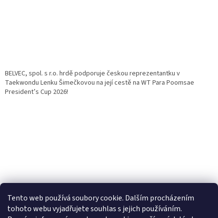
BELVEC, spol. s r.o. hrdě podporuje českou reprezentantku v
Taekwondu Lenku Šimečkovou na její cestě na WT Para Poomsae
President’s Cup 2026!
Tento web používá soubory cookie. Dalším procházením
tohoto webu vyjadřujete souhlas s jejich používáním.