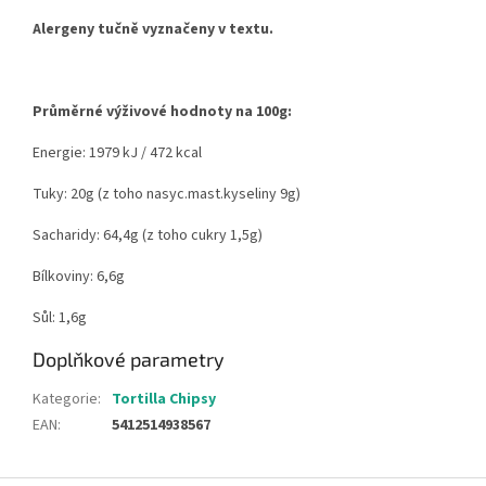
Alergeny tučně vyznačeny v textu.
Průměrné výživové hodnoty na 100g:
Energie: 1979 kJ / 472 kcal
Tuky: 20g (z toho nasyc.mast.kyseliny 9g)
Sacharidy: 64,4g (z toho cukry 1,5g)
Bílkoviny: 6,6g
Sůl: 1,6g
Doplňkové parametry
Kategorie
:
Tortilla Chipsy
EAN
:
5412514938567