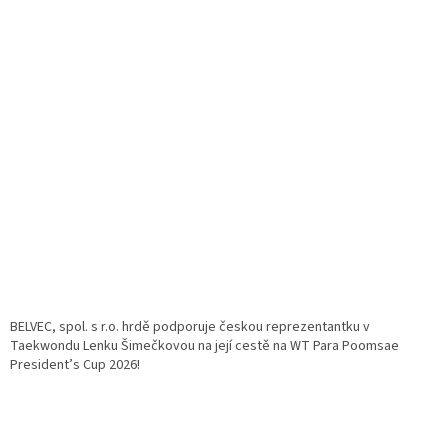
BELVEC, spol. s r.o. hrdě podporuje českou reprezentantku v
Taekwondu Lenku Šimečkovou na její cestě na WT Para Poomsae
President’s Cup 2026!