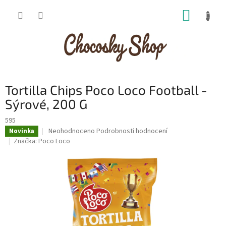
Přejít
NÁKUP
na
obsah
KOŠÍK
Tortilla Chips Poco Loco Football -
Sýrové, 200 G
595
Průměrné
Neohodnoceno
Podrobnosti hodnocení
Novinka
hodnocení
Značka:
Poco Loco
produktu
je
0,0
z
5
hvězdiček.