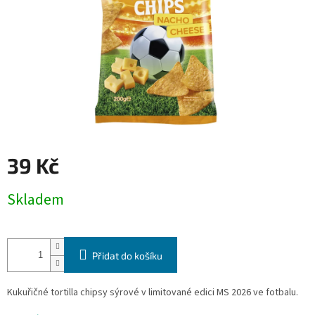
39 Kč
Měrná
Skladem
cena:
Přidat do košíku
Kukuřičné tortilla chipsy sýrové v limitované edici MS 2026 ve fotbalu.