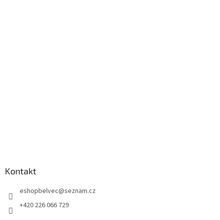
Z
á
p
a
t
í
Kontakt
eshopbelvec
@
seznam.cz
+420 226 066 729