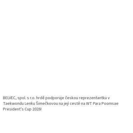
BELVEC, spol. s r.o. hrdě podporuje českou reprezentantku v
Taekwondu Lenku Šimečkovou na její cestě na WT Para Poomsae
President’s Cup 2026!