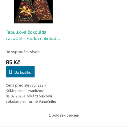
i
r
s
o
p
d
r
u
o
k
d
t
Tabulková čokoláda
u
ů
cacaOh! - Hořká čokoláda
k
s mandlemi a malinami,
t
160 G
Do vyprodání zásob
ů
85 Kč
Do košíku
Cena před slevou: 223,-
KčMinimální trvanlivost:
01.07.2026 Hořká tabulková
čokoláda ve formě Vánočního
stromečku, s kousky
karamelizovaných mandlí a
1
položek celkem
O
mrazem sušených malin.
v