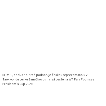
BELVEC, spol. s r.o. hrdě podporuje českou reprezentantku v
Taekwondu Lenku Šimečkovou na její cestě na WT Para Poomsae
President’s Cup 2026!