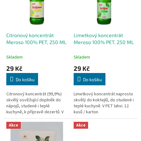
i
r
s
o
p
d
r
u
o
k
d
t
Citronový koncentrát
Limetkový koncentrát
u
ů
Meroso 100% PET, 250 ML
Meroso 100% PET, 250 ML
k
t
Skladem
Skladem
ů
29 Kč
29 Kč
Do košíku
Do košíku
Citronový koncentrát (99,9%)
Limetkový koncentrát naprosto
skvělý osvěžující doplněk do
skvělý do koktejlů, do studené i
nápojů, studené i teplé
teplé kuchyně. V PET lahvi. 12
kuchyně, k přípravě dezertů. V
kusů / karton
PET lahvi. 12 kusů / karton
Akce
Akce