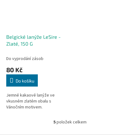
Belgické lanýže LeSire -
Zlaté, 150 G
Do vyprodání zásob
80 Kč
Do košíku
Jemné kakaové lanýže ve
vkusném zlatém obalu s
Vánočním motivem.
5
položek celkem
O
v
l
Z