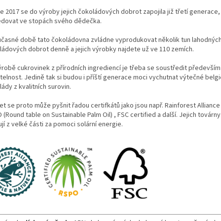
e 2017 se do výroby jejich čokoládových dobrot zapojila již třetí generace,
edovat ve stopách svého dědečka.
učasné době tato čokoládovna zvládne vyprodukovat několik tun lahodnýc
ládových dobrot denně a jejich výrobky najdete už ve 110 zemích.
výrobě cukrovinek z přírodních ingrediencí je třeba se soustředit především
telnost. Jedině tak si budou i příští generace moci vychutnat výtečné belg
ády z kvalitních surovin.
t se proto může pyšnit řadou certifkátů jako jsou např. Rainforest Alliance 
(Round table on Sustainable Palm Oil) , FSC certified a další. Jejich továrny
jí z velké části za pomoci solární energie.