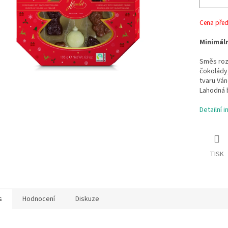
Cena před 
Minimáln
Směs rozt
čokolády,
tvaru Vá
Lahodná b
Detailní 
TISK
s
Hodnocení
Diskuze