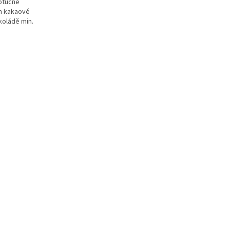
otučné
ah kakaové
koládě min.