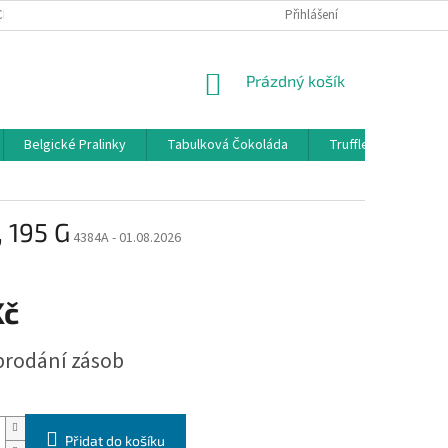
CHODNÍ PODMÍNKY
GDPR
PLATEBNÍ BRÁNA COMGATE
Přihlášení
REKLAM
NÁKUPNÍ
Prázdný košík
KOŠÍK
Belgické Pralinky
Tabulková Čokoláda
Truffles
Belg
, 195 G
4384A - 01.08.2026
Kč
prodání zásob
Přidat do košíku