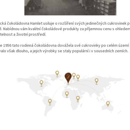
ická čokoládovna Hamlet usiluje o rozšíření svých jedinečných cukrovinek 
ě. Nabídnou vám kvalitní čokoládové produkty za příjemnou cenu s ohlede
telnost a životní prostředí.
ce 1956 tato rodinná čokoládovna dovážela své cukrovinky po celém území 
alo však dlouho, a jejich výrobky se staly populární i v sousedních zemích.