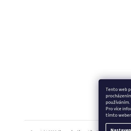
Tento web po
procházením 
používáním.
Pro více inf
tímto webem
Nastaven