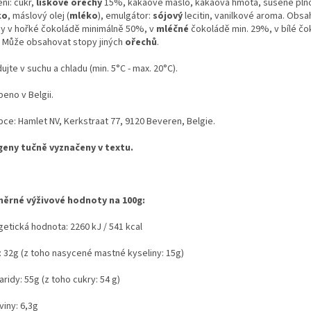
ní: cukr,
lískové ořechy
15%, kakaové máslo, kakaová hmota, sušené pln
ko
, máslový olej (
mléko
), emulgátor:
sójový
lecitin, vanilkové aroma. Obs
ny v hořké čokoládě minimálně 50%, v
mléčné
čokoládě min. 29%, v bílé čo
 Může obsahovat stopy jiných
ořechů
.
ujte v suchu a chladu (min. 5°C - max. 20°C).
eno v Belgii.
bce: Hamlet NV, Kerkstraat 77, 9120 Beveren, Belgie.
geny tučně vyznačeny v textu.
ěrné výživové hodnoty na 100g:
getická hodnota: 2260 kJ / 541 kcal
: 32g (z toho nasycené mastné kyseliny: 15g)
ridy: 55g (z toho cukry: 54 g)
viny: 6,3g