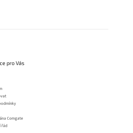
ce pro Vás
ám
ovat
podmínky
rána Comgate
 řád