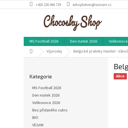
Přejít
+420 226 066 729
eshopbelvec@seznam.cz
na
obsah
MS Football 2026
Den matek 2026
Velikonoce
Domů
Výprodej
Belgické pralinky Hamlet - Vánoč
P
Belg
o
Přeskočit
s
Kategorie
kategorie
Akce
t
r
MS Football 2026
a
Den matek 2026
n
Velikonoce 2026
n
í
Bez přidaného cukru
p
BIO
a
VEGAN