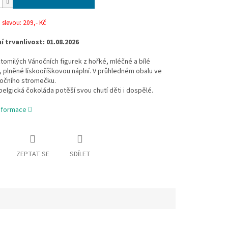
slevou: 209,- Kč
í trvanlivost: 01.08.2026
omilých Vánočních figurek z hořké, mléčné a bílé
 plněné lískooříškovou náplní. V průhledném obalu ve
nočního stromečku.
elgická čokoláda potěší svou chutí děti i dospělé.
informace
ZEPTAT SE
SDÍLET