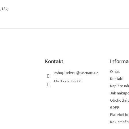
0,13g
Kontakt
Informa
O nás
eshopbelvec
@
seznam.cz
Kontakt
+420 226 066 729
Napište n
Jak nakup
Obchodní 
GDPR
Platební b
Reklamační