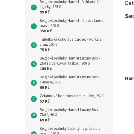
Belgické pralinky Hamlet - Velikonoční
Det
figurky, 195 G
99 Kč
Se
Belgické pralinky Hamlet - Classic Line s
mašlí, 500 G
350 Kč
Tabulková čokoláda Cachet - Hořká s
višní, 100 G
75 Kč
Belgické pralinky Hamlet Luxury Box -
Zlaté s dárkovou taškou, 200 G
199 Kč
Belgické pralinky Hamlet Luxury Box -
Ham
Červené, 60 G
69 Kč
Želatinové bonbóny Hamlet - Mix, 250 G
53 Kč
Belgické pralinky Hamlet Luxury Box -
Zlaté, 60 G
69 Kč
Belgické pralinky Valentýn v přebalu s
mašlí, 250 G