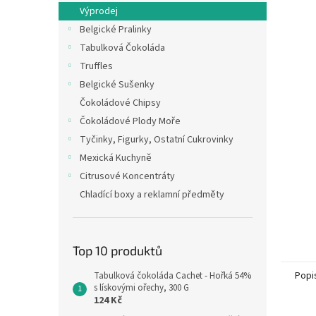
n
Výprodej
e
Belgické Pralinky
l
Tabulková Čokoláda
Truffles
Belgické Sušenky
Čokoládové Chipsy
Čokoládové Plody Moře
Tyčinky, Figurky, Ostatní Cukrovinky
Mexická Kuchyně
Citrusové Koncentráty
Chladící boxy a reklamní předměty
Top 10 produktů
Popi
Tabulková čokoláda Cachet - Hořká 54%
s lískovými ořechy, 300 G
124 Kč