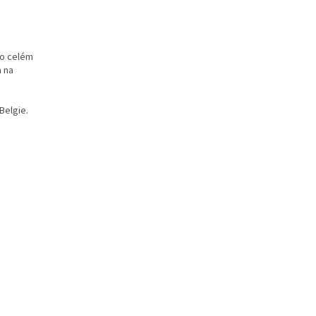
po celém
m na
Belgie.