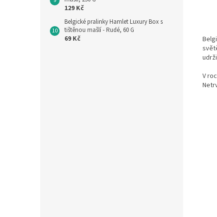
129 Kč
Belgické pralinky Hamlet Luxury Box s
tištěnou mašlí - Rudé, 60 G
69 Kč
Belg
svět
udrži
V ro
Netrv