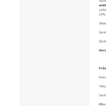
Slože
mlé
suši
23%.
Sklad
Vyrob
Výro
Aler
Prům
Ener
Tuky
Sacha
Bílko