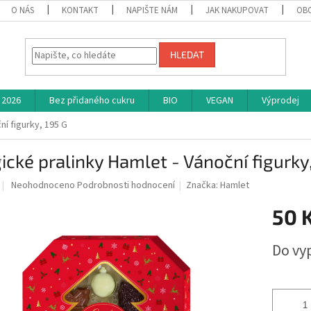
O NÁS
KONTAKT
NAPIŠTE NÁM
JAK NAKUPOVAT
OB
HLEDAT
 2026
Bez přidaného cukru
BIO
VEGAN
Výprodej
ní figurky, 195 G
ické pralinky Hamlet - Vánoční figurky
Průměrné
Neohodnoceno
Podrobnosti hodnocení
Značka:
Hamlet
hodnocení
produktu
50 
je
0,0
Měrná
Do vy
z
cena:
5
hvězdiček.