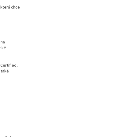
 která chce
h
 na
ické
Certified,
 také