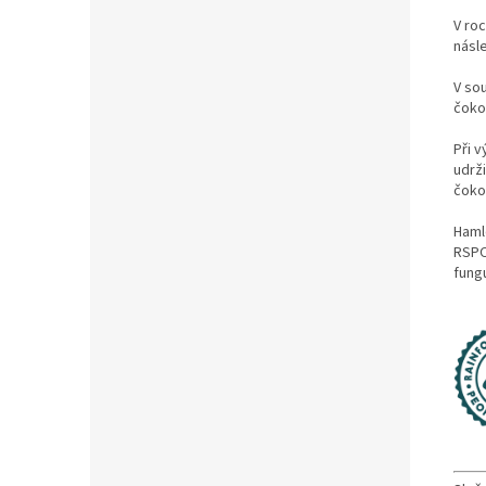
V roc
násl
V so
čoko
Při 
udrži
čokol
Hamle
RSPO 
fungu