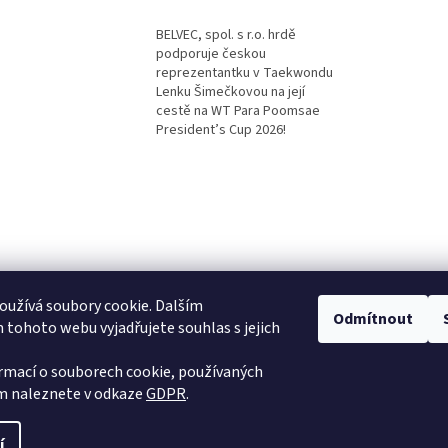
BELVEC, spol. s r.o. hrdě
podporuje českou
reprezentantku v Taekwondu
Lenku Šimečkovou na její
cestě na WT Para Poomsae
President’s Cup 2026!
užívá soubory cookie. Dalším
Odmítnout
tohoto webu vyjadřujete souhlas s jejich
ormací o souborech cookie, používaných
 naleznete v odkaze
GDPR
.
í