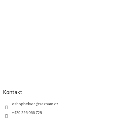
p
a
t
í
Kontakt
eshopbelvec
@
seznam.cz
+420 226 066 729