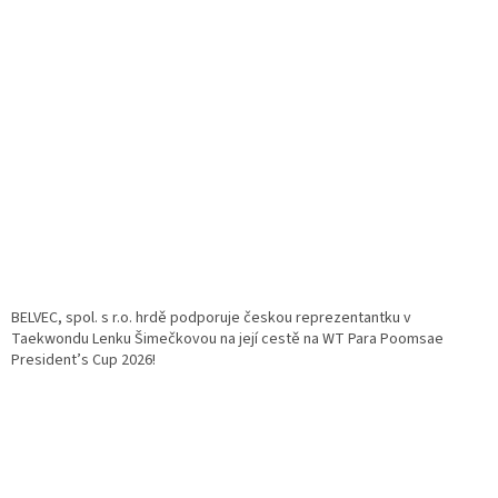
BELVEC, spol. s r.o. hrdě podporuje českou reprezentantku v
Taekwondu Lenku Šimečkovou na její cestě na WT Para Poomsae
President’s Cup 2026!