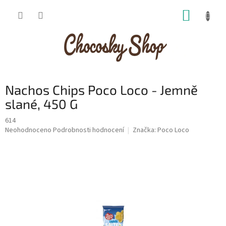
Přejít
NÁKUP
na
obsah
KOŠÍK
Nachos Chips Poco Loco - Jemně
slané, 450 G
614
Průměrné
Neohodnoceno
Podrobnosti hodnocení
Značka:
Poco Loco
hodnocení
produktu
je
0,0
z
5
hvězdiček.